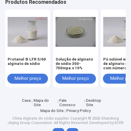
Produtos Recomendados
Protanal ® LFR 5/60
Solução de alginato
Pó solúvel em
alginato de sódio
de sódio 300-
de alginato de
700mpa.s 10%
com número C
9005-38-3
Melhor preço
Melhor preço
Melhor pr
Casa
Mapa do
Fale
Desktop
Site
Conosco
Site
Mapa do Site
Privacy Policy
China Alginate do sódio supplier.
Copyright © 2026 Shandong
Jiejing Group Corporation. All Rights Reserved. Developed by
ECER