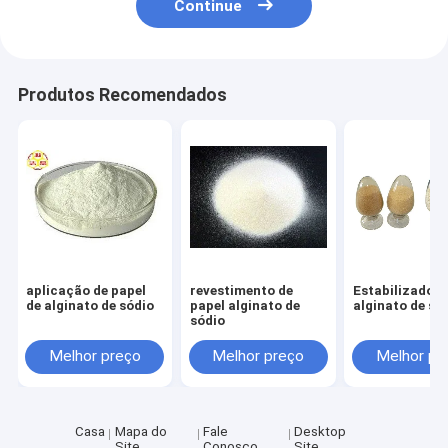
Continue
Produtos Recomendados
aplicação de papel
revestimento de
Estabilizador 
de alginato de sódio
papel alginato de
alginato de só
sódio
Melhor preço
Melhor preço
Melhor pr
Casa
Mapa do
Fale
Desktop
Site
Conosco
Site