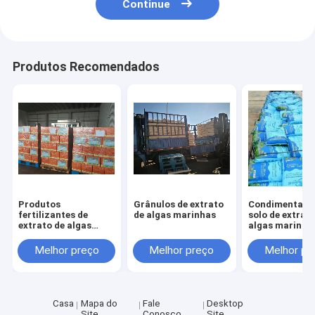
Continue
Produtos Recomendados
Produtos
Grânulos de extrato
Condimentado
fertilizantes de
de algas marinhas
solo de extrat
extrato de algas
algas marinha
marinhas
Melhor preço
Melhor preço
Melhor pr
Casa
Mapa do
Fale
Desktop
Site
Conosco
Site