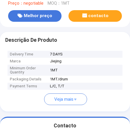
Preço：negotiable
MOQ：1MT
Melhor preço
contacto
Descrição De Produto
Delivery Time
7 DAYS
Marca
Jiejing
Minimum Order
1MT
Quantity
Packaging Details
1MT/drum
Payment Terms
L/C, T/T
Veja mais
Contacto