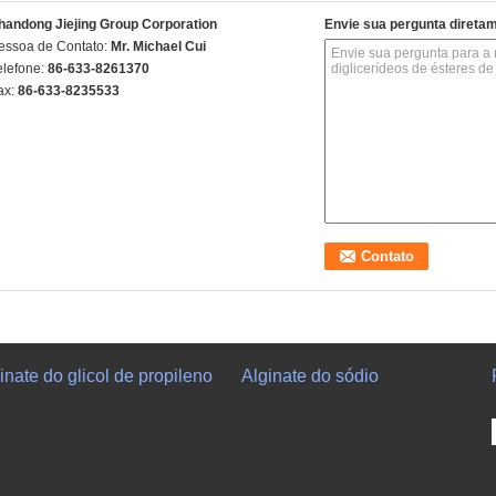
handong Jiejing Group Corporation
Envie sua pergunta direta
essoa de Contato:
Mr. Michael Cui
elefone:
86-633-8261370
ax:
86-633-8235533
inate do glicol de propileno
Alginate do sódio