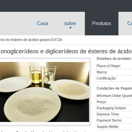
Casa
sobre
Produtos
Co
deos de ésteres de ácidos graxos E472b
onoglicerídeos e diglicerídeos de ésteres de ácid
Detalhes do produto:
Place of Origin:
Marca:
Certificação:
Condições de Pagame
Minimum Order Quanti
Preço:
Packaging Details:
Delivery Time:
Payment Terms:
Supply Ability: