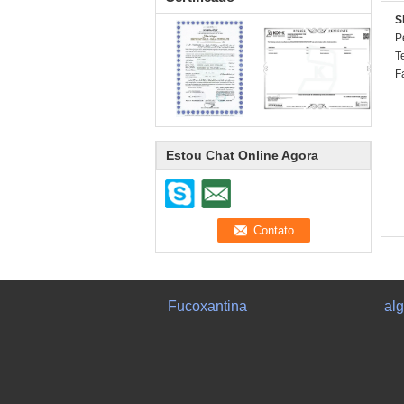
S
P
T
F
Estou Chat Online Agora
Fucoxantina
alg