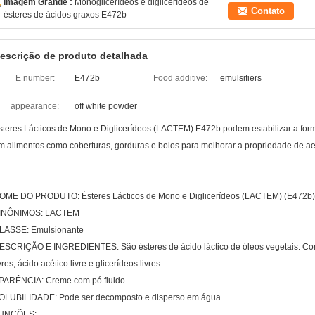
Imagem Grande :
Monoglicerídeos e diglicerídeos de
Contato
ésteres de ácidos graxos E472b
escrição de produto detalhada
E number:
E472b
Food additive:
emulsifiers
appearance:
off white powder
steres Lácticos de Mono e Diglicerídeos (LACTEM) E472b podem estabilizar a form
m alimentos como coberturas, gorduras e bolos para melhorar a propriedade de ae
OME DO PRODUTO: Ésteres Lácticos de Mono e Diglicerídeos (LACTEM) (E472b)
INÔNIMOS: LACTEM
LASSE: Emulsionante
ESCRIÇÃO E INGREDIENTES: São ésteres de ácido láctico de óleos vegetais. Cont
vres, ácido acético livre e glicerídeos livres.
PARÊNCIA: Creme com pó fluido.
OLUBILIDADE: Pode ser decomposto e disperso em água.
UNÇÕES: