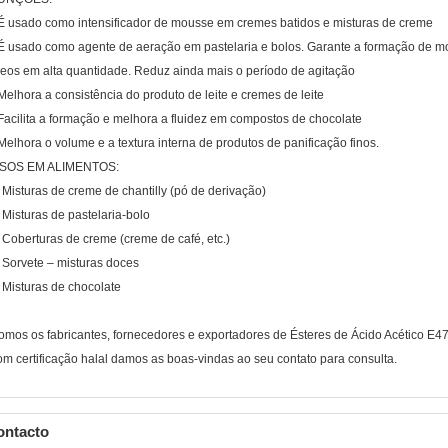
 É usado como intensificador de mousse em cremes batidos e misturas de creme
 É usado como agente de aeração em pastelaria e bolos. Garante a formação de m
leos em alta quantidade. Reduz ainda mais o período de agitação
 Melhora a consistência do produto de leite e cremes de leite
 Facilita a formação e melhora a fluidez em compostos de chocolate
 Melhora o volume e a textura interna de produtos de panificação finos.
SOS EM ALIMENTOS:
 Misturas de creme de chantilly (pó de derivação)
 Misturas de pastelaria-bolo
 Coberturas de creme (creme de café, etc.)
 Sorvete – misturas doces
 Misturas de chocolate
omos os fabricantes, fornecedores e exportadores de Ésteres de Ácido Acético E4
om certificação halal damos as boas-vindas ao seu contato para consulta.
ontacto