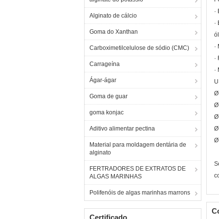
·
Alginato de cálcio
·
Goma do Xanthan
ó
·
Carboximetilcelulose de sódio (CMC)
·
Carrageína
·
Ágar-ágar
U
Ø
Goma de guar
Ø
goma konjac
Ø
Aditivo alimentar pectina
Ø
Ø
Material para moldagem dentária de
alginato
S
FERTRADORES DE EXTRATOS DE
c
ALGAS MARINHAS
Polifenóis de algas marinhas marrons
C
Certificado