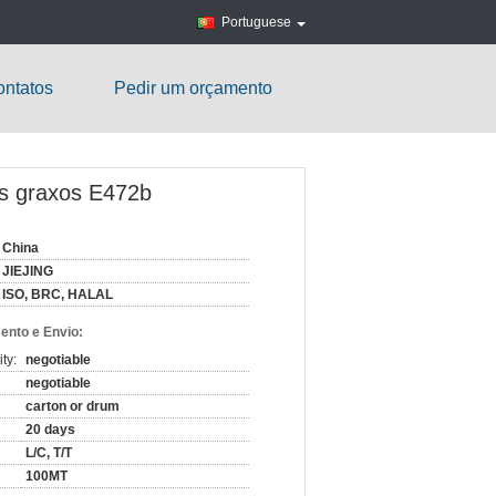
Portuguese
ntatos
Pedir um orçamento
os graxos E472b
China
JIEJING
ISO, BRC, HALAL
nto e Envio:
ty:
negotiable
negotiable
carton or drum
20 days
L/C, T/T
100MT