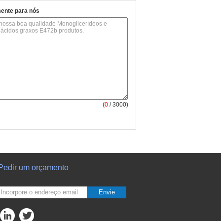
mente para nós
(
0
/ 3000)
Pedir um orçamento
Envie