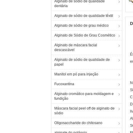
Alginato de sódio de qualidade
dentária
Alginato de sódio de qualidade têxtil
D
Alginato de sódio de grau médico
Alginato de Sódio de Grau Cosmético
Alginato de máscara facial
descascável
É
Alginato de sódio de qualidade de
e
papel
Manitol em pó para injeção
N
Fucoxantina
S
Alginato cromático para moldagem e
C
fundição
D
Máscara facial peel off de alginato de
li
sódio
A
Oligosaccharide do chitosano
S
alginate do potássio
F